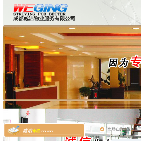
首 页
关于威洁
外墙清洗
石材护理
大型
您所在的位置：
首